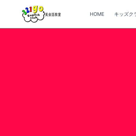
Skip
to
HOME
キッズク
content