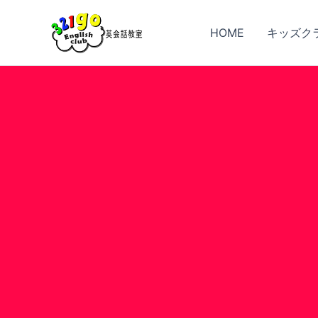
Skip
to
HOME
キッズク
content